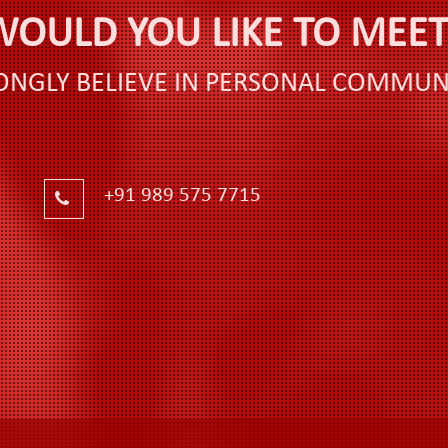
WOULD YOU LIKE TO MEET
ONGLY BELIEVE IN PERSONAL COMMUN
+91 989 575 7715