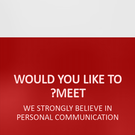
WOULD YOU LIKE TO
MEET?
WE STRONGLY BELIEVE IN
PERSONAL COMMUNICATION