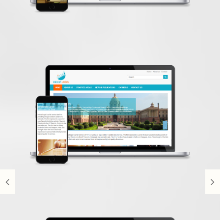
indicialegal
Hemsidedesign