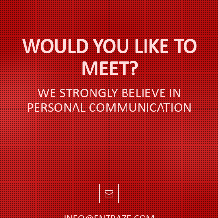
WOULD YOU LIKE TO
MEET?
WE STRONGLY BELIEVE IN
PERSONAL COMMUNICATION